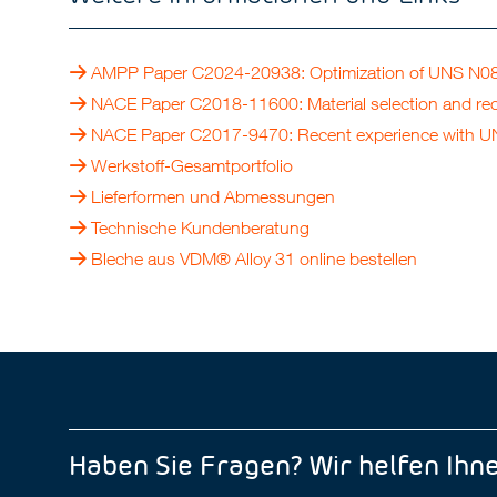
AMPP Paper C2024-20938: Optimization of UNS N08034 
NACE Paper C2018-11600: Material selection and recen
NACE Paper C2017-9470: Recent experience with UN
Werkstoff-Gesamtportfolio
Lieferformen und Abmessungen
Technische Kundenberatung
Bleche aus VDM® Alloy 31 online bestellen
Haben Sie Fragen? Wir helfen Ihne