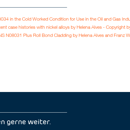
in the Cold Worked Condition for Use in the Oil and Gas Indust
t case histories with nickel alloys by Helena Alves
- Copyright 
S N08031 Plus Roll Bond Cladding by Helena Alves and Franz W
n gerne weiter.