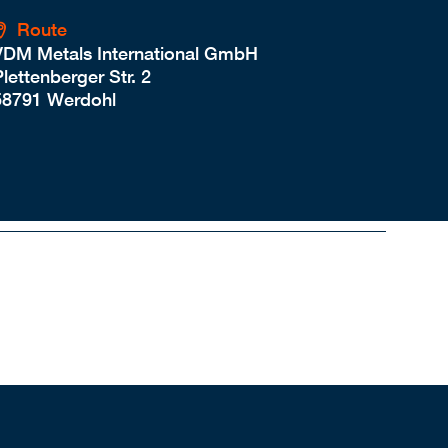
Route
VDM Metals International GmbH
lettenberger Str. 2
58791 Werdohl