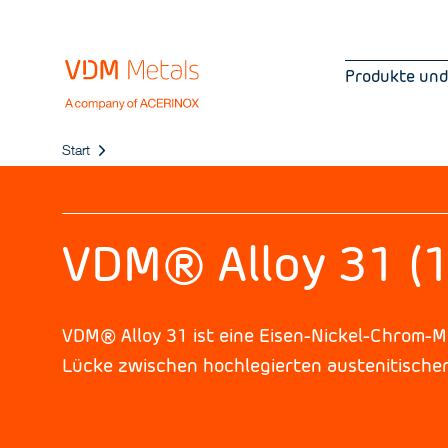
Produkte und
Start
VDM® Alloy 31 (
VDM® Alloy 31 ist eine Eisen-Nickel-Chrom-M
Lücke zwischen hochlegierten austenitische