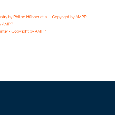
ry by Philipp Hübner et al.
- Copyright by
AMPP
by
AMPP
inter
- Copyright by
AMPP