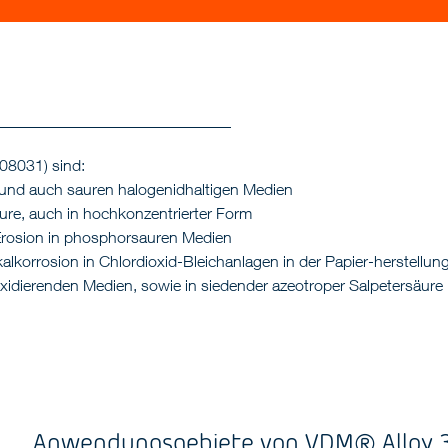
08031) sind:
 und auch sauren halogenidhaltigen Medien
re, auch in hochkonzentrierter Form
Erosion in phosphorsauren Medien
korrosion in Chlordioxid-Bleichanlagen in der Papier-herstellun
xidierenden Medien, sowie in siedender azeotroper Salpetersäure
Anwendungsgebiete von VDM® Alloy 