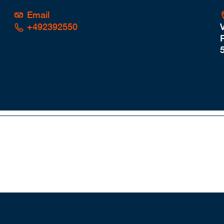
Email
+492392550
P