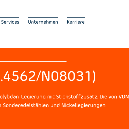
 Services
Unternehmen
Karriere
1.4562/N08031)
olybdän-Legierung mit Stickstoffzusatz. Die von VDM
n Sonderedelstählen und Nickellegierungen.