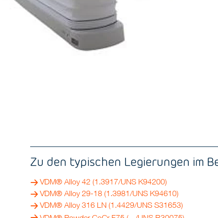
Zu den typischen Legierungen im B
VDM® Alloy 42 (1.3917/UNS K94200)
VDM® Alloy 29-18 (1.3981/UNS K94610)
VDM® Alloy 316 LN (1.4429/UNS S31653)
VDM® Powder CoCr F75
( - /UNS R30075)