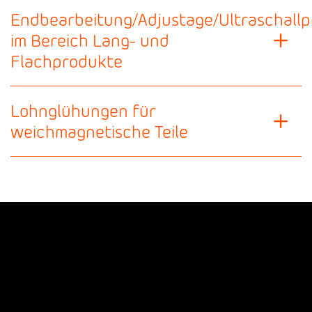
Endbearbeitung/Adjustage/Ultraschall
im Bereich Lang- und
Flachprodukte
Lohnglühungen für
weichmagnetische Teile