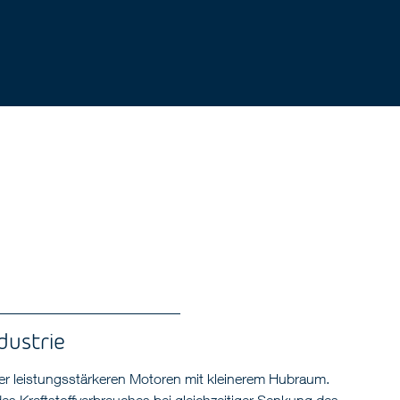
dustrie
mer leistungsstärkeren Motoren mit kleinerem Hubraum.
des Kraftstoffverbrauches bei gleichzeitiger Senkung des