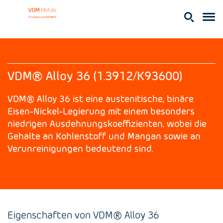
VDM® Alloy 36 (1.3912/K93600)
VDM® Alloy 36 ist eine austenitische, binäre
Eisen-Nickel-Legierung mit einem besonders
niedrigen Ausdehnungskoeffizienten, wobei die
Gehalte an Kohlenstoff und Mangan sowie an
Verunreinigungen bedeutend sind.
Eigenschaften von VDM® Alloy 36