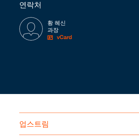
연락처
황 혜신
과장
vCard
업스트림