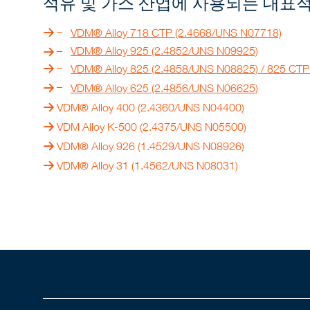
석유 및 가스 산업에 사용되는 대표적
VDM® Alloy 718 CTP
(2.4668/UNS N07718)
VDM® Alloy 925 (2.4852/UNS N09925)
VDM® Alloy 825
(2.4858/UNS N08825) /
825 CTP
VDM® Alloy 625
(2.4856/UNS N06625)
VDM® Alloy 400
(2.4360/UNS N04400)
VDM Alloy K-500
(2.4375/UNS N05500)
VDM® Alloy 926
(1.4529/UNS N08926)
VDM® Alloy 31
(1.4562/UNS N08031)