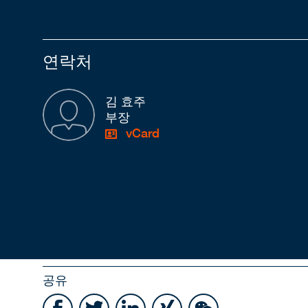
연락처
김 효주
부장
vCard
공유