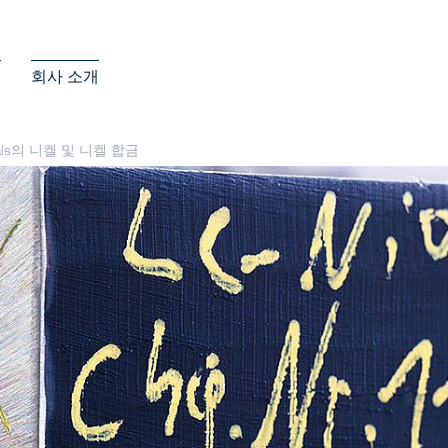
스
회사 소개
tals의 니켈 및 니켈 합금