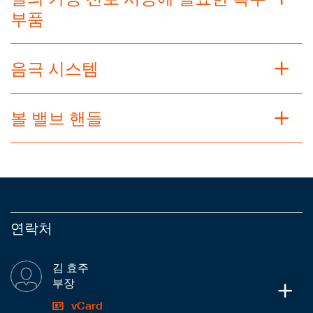
부품
음극 시스템
볼 밸브 핸들
연락처
김 효주
부장
vCard