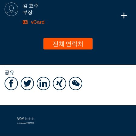
김 효주
부장
vCard
전체 연락처
공유