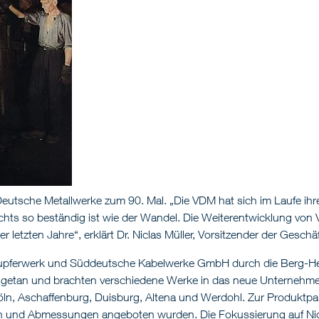
Deutsche Metallwerke zum 90. Mal. „Die VDM hat sich im Laufe ih
ichts so beständig ist wie der Wandel. Die Weiterentwicklung vo
 letzten Jahre“, erklärt Dr. Niclas Müller, Vorsitzender der Gesc
upferwerk und Süddeutsche Kabelwerke GmbH durch die Berg-He
getan und brachten verschiedene Werke in das neue Unternehmen
ln, Aschaffenburg, Duisburg, Altena und Werdohl. Zur Produktpa
en und Abmessungen angeboten wurden. Die Fokussierung auf Nick