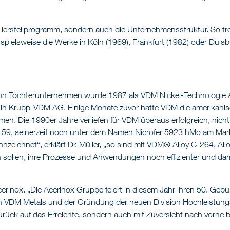
s Herstellprogramm, sondern auch die Unternehmensstruktur. So tr
pielsweise die Werke in Köln (1969), Frankfurt (1982) oder Duisbur
on Tochterunternehmen wurde 1987 als VDM Nickel-Technologie 
 Krupp-VDM AG. Einige Monate zuvor hatte VDM die amerikanisch
. Die 1990er Jahre verliefen für VDM überaus erfolgreich, nicht
 59, seinerzeit noch unter dem Namen Nicrofer 5923 hMo am Mark
eichnet“, erklärt Dr. Müller, „so sind mit VDM® Alloy C-264, All
sollen, ihre Prozesse und Anwendungen noch effizienter und damit
cerinox. „Die Acerinox Gruppe feiert in diesem Jahr ihren 50. Ge
n VDM Metals und der Gründung der neuen Division Hochleistung
 zurück auf das Erreichte, sondern auch mit Zuversicht nach vorne