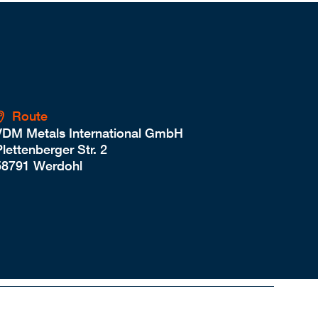
Route
VDM Metals International GmbH
lettenberger Str. 2
58791 Werdohl