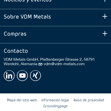
Sobre VDM Metals
Compras
Contacto
VDM Metals GmbH, Plettenberger Strasse 2, 58791
Werdohl, Alemania
vdm@vdm-metals.com
Mapa del sitio web
Información legal
Aviso de privacidad
Groundingpage