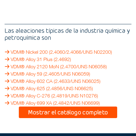
Las aleaciones típicas de la industria química y
petroquímica son
VDM® Nickel 200
(2.4060/2.4066/UNS N02200)
VDM® Alloy 31 Plus
(2.4692)
VDM® Alloy 2120 MoN
(2.4700/UNS N06058)
VDM® Alloy 59
(2.4605/UNS N06059)
VDM® Alloy 602 CA
(2.4633/UNS N06025)
VDM® Alloy 625
(2.4856/UNS N06625)
VDM® Alloy C-276
(2.4819/UNS N10276)
VDM® Alloy 699 XA
(2.4842/UNS N06699)
Mostrar el catálogo completo