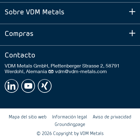
Sobre VDM Metals
Compras
Contacto
VDM Metals GmbH, Plettenberger Strasse 2, 58791
Werdohl, Alemania
vdm@vdm-metals.com
Mapa del sitio web
Información legal
Aviso de privacidad
Groundingpage
© 2026 Copyright by VDM Metals