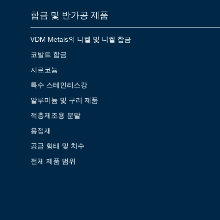
합금 및 반가공 제품
VDM Metals의 니켈 및 니켈 합금
코발트 합금
지르코늄
특수 스테인리스강
알루미늄 및 구리 제품
적층제조용 분말
용접재
공급 형태 및 치수
전체 제품 범위