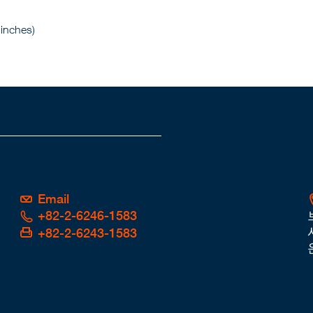
nches)
Email
+82-2-6246-1583
+82-2-6243-1583