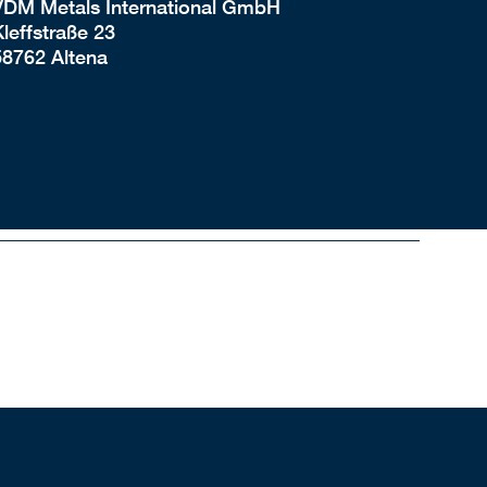
VDM Metals International GmbH
leffstraße 23
58762 Altena