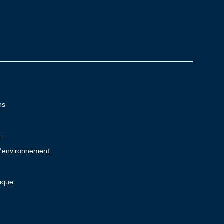
ns
e
 l'environnement
lique