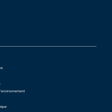
ns
e
 l'environnement
lique