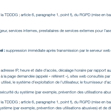
 la TDDDG ; article 6, paragraphe 1, point f), du RGPD (mise en bal
eur, services internes, prestataires de services externes pour l’a
l :
suppression immédiate après transmission par le serveur web
adresse IP, heure et date d’accès, décalage horaire par rappor
é à la page demandée (appelé « référent »), sites web consultés par l
tilisé, le système d’exploitation de l’utilisateur, le fournisseur d’ac
 sécurité du système (par exemple, prévention des utilisations abus
 la TDDDG ; article 6, paragraphe 1, point f), du RGPD (mise en bal
 système (par exemple, prévention des utilisations abusives) et de d