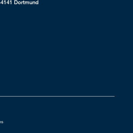
44141 Dortmund
ns