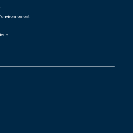
e
 l'environnement
lique