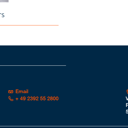
rs
Email
+ 49 2392 55 2800
P