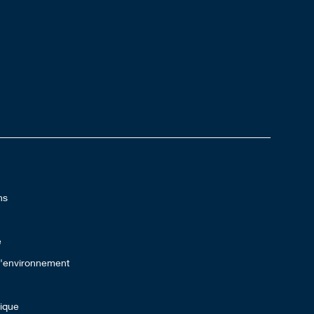
ns
e
 l'environnement
lique