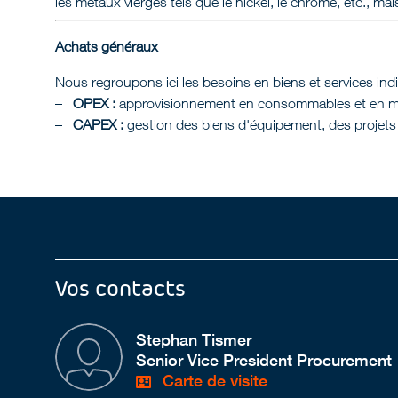
les métaux vierges tels que le nickel, le chrome, etc., mais
Achats généraux
Nous regroupons ici les besoins en biens et services ind
OPEX :
approvisionnement en consommables et en moye
CAPEX :
gestion des biens d'équipement, des projets d
Vos contacts
Stephan Tismer
Senior Vice President Procurement
Carte de visite