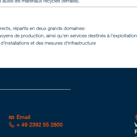
 aussi les matériaux recyclés (ferraille).
irects, répartis en deux grands domaines:
ns de production, ainsi qu'en services destinés à l'exploitatio
'installations et des mesures d'infrastructure
Email
+ 49 2392 55 2800
P