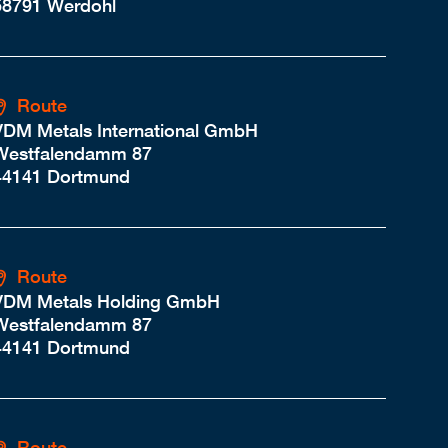
58791 Werdohl
Route
VDM Metals International GmbH
Westfalendamm 87
44141 Dortmund
Route
VDM Metals Holding GmbH
Westfalendamm 87
44141 Dortmund
Route