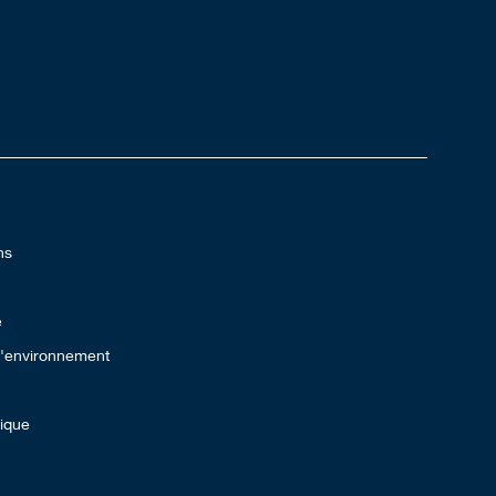
ns
e
 l'environnement
lique