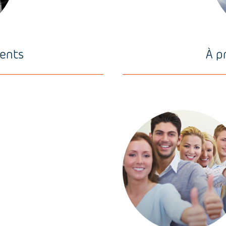
ments
À p