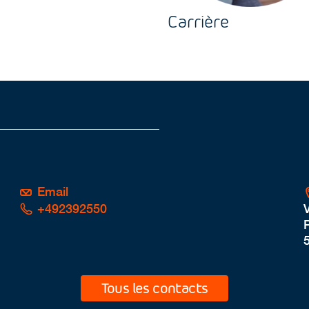
Carrière
Email
+492392550
P
Tous les contacts