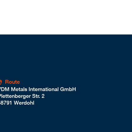
Route
VDM Metals International GmbH
lettenberger Str. 2
58791 Werdohl