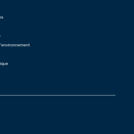
ns
e
 l'environnement
lique