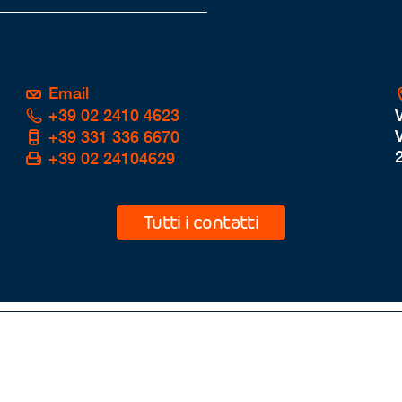
Email
+39 02 2410 4623
V
+39 331 336 6670
+39 02 24104629
Tutti i contatti