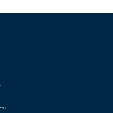
i
tali