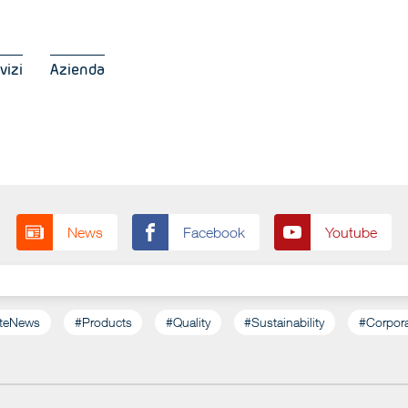
vizi
Azienda
News
Facebook
Youtube
ateNews
#Products
#Quality
#Sustainability
#Corpora