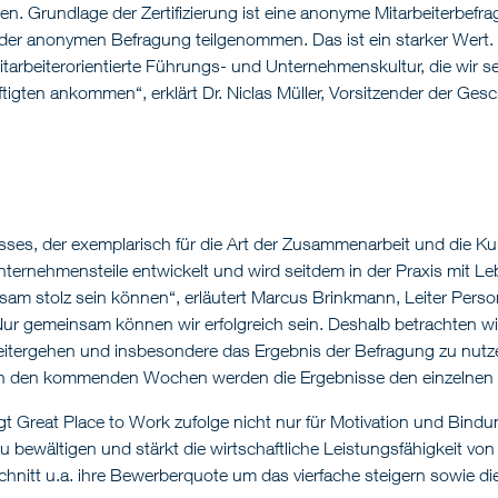
en. Grundlage der Zertifizierung ist eine anonyme Mitarbeiterbefr
n der anonymen Befragung teilgenommen. Das ist ein starker Wert.
arbeiterorientierte Führungs- und Unternehmenskultur, die wir se
tigten ankommen“, erklärt Dr. Niclas Müller, Vorsitzender der Ge
ses, der exemplarisch für die Art der Zusammenarbeit und die K
ernehmensteile entwickelt und wird seitdem in der Praxis mit Lebe
insam stolz sein können“, erläutert Marcus Brinkmann, Leiter Pers
 Nur gemeinsam können wir erfolgreich sein. Deshalb betrachten w
eitergehen und insbesondere das Ergebnis der Befragung zu nut
n den kommenden Wochen werden die Ergebnisse den einzelnen B
rgt Great Place to Work zufolge nicht nur für Motivation und Bindu
zu bewältigen und stärkt die wirtschaftliche Leistungsfähigkeit 
hnitt u.a. ihre Bewerberquote um das vierfache steigern sowie d