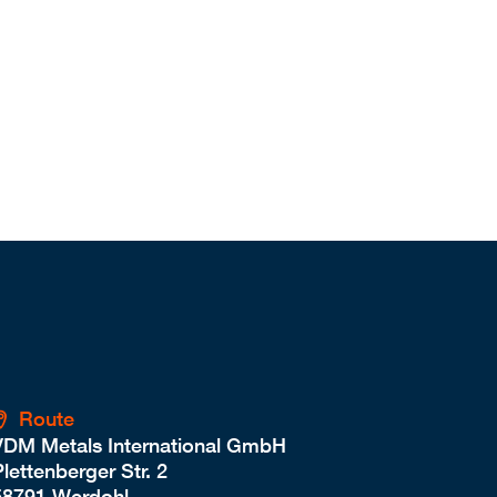
Route
VDM Metals International GmbH
lettenberger Str. 2
58791 Werdohl