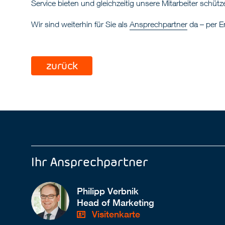
Service bieten und gleichzeitig unsere Mitarbeiter schüt
Wir sind weiterhin für Sie als
Ansprechpartner
da – per E
zurück
Ihr Ansprechpartner
Philipp Verbnik
Head of Marketing
Visitenkarte