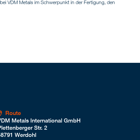
h bei VDM Metals im Schwerpunkt in der Fertigung, den
Route
VDM Metals International GmbH
lettenberger Str. 2
58791 Werdohl